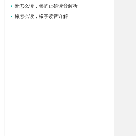
曡怎么读，曡的正确读音解析
橡怎么读，橡字读音详解