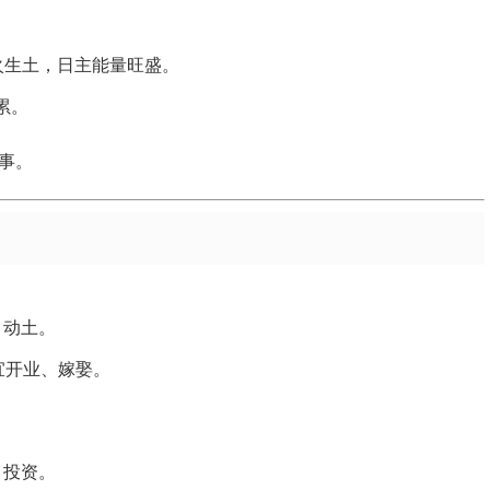
，火生土，日主能量旺盛。
累。
事。
、动土。
，宜开业、嫁娶。
、投资。