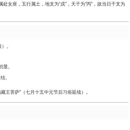
处女座，五行属土，地支为“戌”，天干为“丙”，故当日干支为
日）。
初显。
凝结。
地藏王菩萨”（七月十五中元节后习俗延续）。