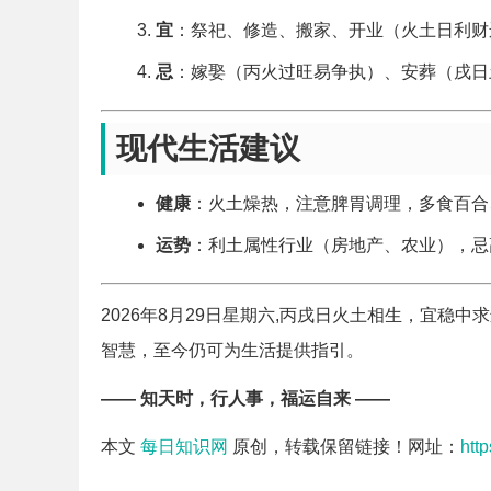
宜
：祭祀、修造、搬家、开业（火土日利财
忌
：嫁娶（丙火过旺易争执）、安葬（戌日
现代生活建议
健康
：火土燥热，注意脾胃调理，多食百合
运势
：利土属性行业（房地产、农业），忌
2026年8月29日星期六,丙戌日火土相生，宜
智慧，至今仍可为生活提供指引。
—— 知天时，行人事，福运自来 ——
本文
每日知识网
原创，转载保留链接！网址：
htt