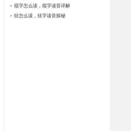
焜字怎么读，焜字读音详解
烓怎么读，烓字读音探秘