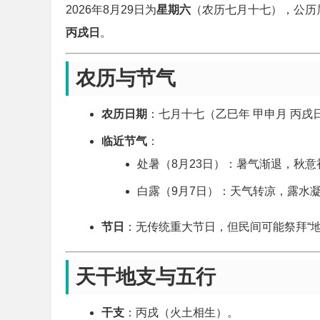
2026年8月29日为
星期六
（农历七月十七），公历属
丙戌日
。
农历与节气
农历日期
：七月十七（乙巳年 甲申月 丙戌
临近节气
：
处暑（8月23日）：暑气渐退，秋意
白露（9月7日）：天气转凉，露水
节日
：无传统重大节日，但民间可能祭拜“
天干地支与五行
干支
：丙戌（火土相生）。