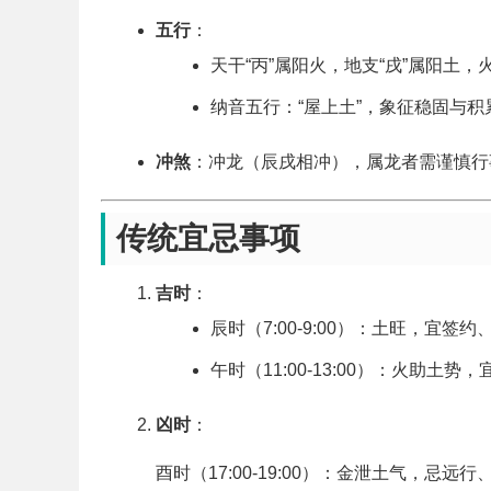
五行
：
天干“丙”属阳火，地支“戌”属阳土
纳音五行：“屋上土”，象征稳固与积
冲煞
：冲龙（辰戌相冲），属龙者需谨慎行
传统宜忌事项
吉时
：
辰时（7:00-9:00）：土旺，宜签约
午时（11:00-13:00）：火助土势
凶时
：
酉时（17:00-19:00）：金泄土气，忌远行