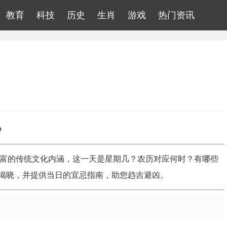
教育
科技
历史
生肖
游戏
热门资讯
》
含着丰富的传统文化内涵，这一天是星期几？农历对应何时？有哪些
揭晓，并提供当日的宜忌指南，助您趋吉避凶。