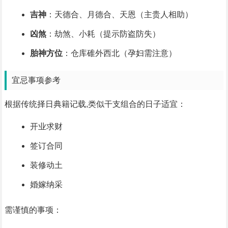
吉神
：天德合、月德合、天恩（主贵人相助）
凶煞
：劫煞、小耗（提示防盗防失）
胎神方位
：仓库碓外西北（孕妇需注意）
宜忌事项参考
根据传统择日典籍记载,类似干支组合的日子适宜：
开业求财
签订合同
装修动土
婚嫁纳采
需谨慎的事项：