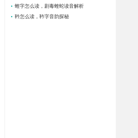
蝰字怎么读，剧毒蝰蛇读音解析
靲怎么读，靲字音韵探秘