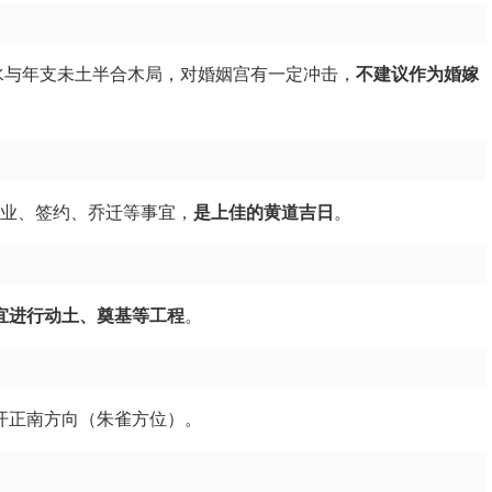
亥水与年支未土半合木局，对婚姻宫有一定冲击，
不建议作为婚嫁
合开业、签约、乔迁等事宜，
是上佳的黄道吉日
。
宜进行动土、奠基等工程
。
开正南方向（朱雀方位）。