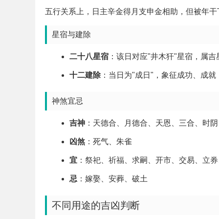
五行关系上，日主辛金得月支申金相助，但被年干
星宿与建除
二十八星宿
：该日对应"井木犴"星宿，属
十二建除
：当日为"成日"，象征成功、成
神煞宜忌
吉神
：天德合、月德合、天恩、三合、时阴
凶煞
：死气、朱雀
宜
：祭祀、祈福、求嗣、开市、交易、立券
忌
：嫁娶、安葬、破土
不同用途的吉凶判断