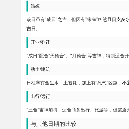
婚嫁
该日虽有"成日"之吉，但因有"朱雀"凶煞且日支
吉日
。
开业/乔迁
"成日"配合"天德合"、"月德合"等吉神，特别适
动土/建筑
日柱辛亥金生水，土被耗，加上有"死气"凶煞，
不
出行/远行
"三合"吉神加持，适合商务出行、旅游等，但需避
与其他日期的比较