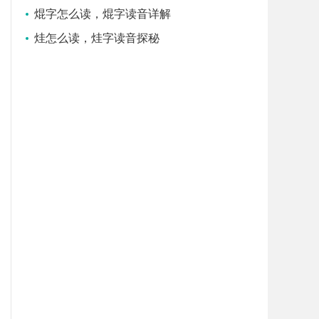
焜字怎么读，焜字读音详解
烓怎么读，烓字读音探秘