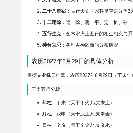
二十八星宿
：古代天文学家将星空划分为2
十二建除
：建、除、满、平、定、执、破、
五行生克
：金木水火土五行的相生相克关系
神煞宜忌
：各种吉神凶煞的分布情况
农历2027年8月29日的具体分析
根据专业择日推算，农历2027年8月29日（丁未
干支五行分析
年柱
：丁未（天干丁火,地支未土）
月柱
：戊申（天干戊土,地支申金）
日柱
：辛亥（天干辛金,地支亥水）