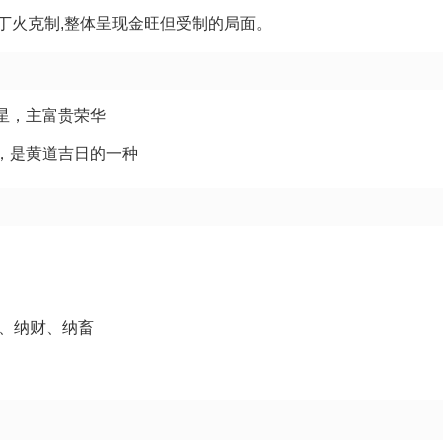
丁火克制,整体呈现金旺但受制的局面。
吉星，主富贵荣华
就，是黄道吉日的一种
、纳财、纳畜