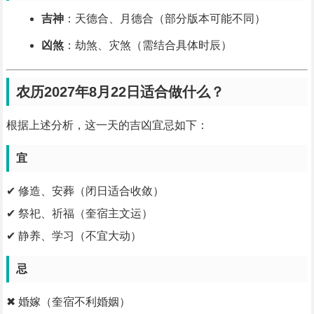
吉神
：天德合、月德合（部分版本可能不同）
凶煞
：劫煞、灾煞（需结合具体时辰）
农历2027年8月22日适合做什么？
根据上述分析，这一天的吉凶宜忌如下：
宜
✔ 修造、安葬（闭日适合收敛）
✔ 祭祀、祈福（奎宿主文运）
✔ 静养、学习（不宜大动）
忌
✖ 婚嫁（奎宿不利婚姻）