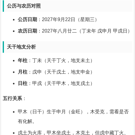
公历与农历对照
公历日期
：2027年9月22日（星期三）
农历日期
：2027年八月廿二（丁未年 戊申月 甲戌日）
天干地支分析
年柱
：丁未（天干丁火，地支未土）
月柱
：戊申（天干戊土，地支申金）
日柱
：甲戌（天干甲木，地支戌土）
五行关系
：
甲木（日干）生于申月（金旺），木受克，需看是否
有化解。
戌土为火库，甲木坐戌土，木克土，但戌中藏丁火、