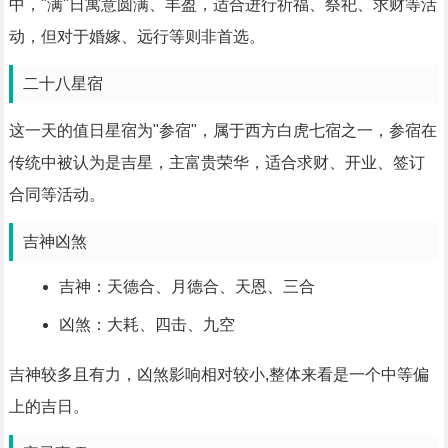
中，"满"日寓意圆满、丰盈，适合进行祈福、祭祀、求财等活
动，但对于婚嫁、远行等则非首选。
二十八星宿
这一天的值日星宿为"参宿"，属于西方白虎七宿之一，参宿在
传统中被认为是吉星，主富贵荣华，适合求财、开业、签订
合同等活动。
吉神凶煞
吉神：天德合、月德合、天恩、三合
凶煞：大耗、四击、九空
吉神较多且有力，凶煞影响相对较小,整体来看是一个中等偏
上的吉日。