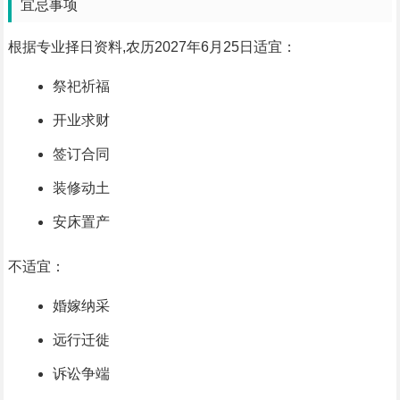
宜忌事项
根据专业择日资料,农历2027年6月25日适宜：
祭祀祈福
开业求财
签订合同
装修动土
安床置产
不适宜：
婚嫁纳采
远行迁徙
诉讼争端