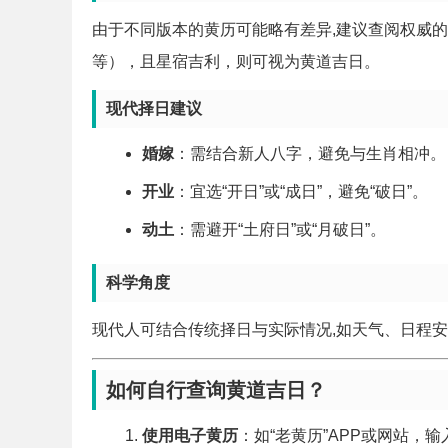
由于不同版本的黄历可能略有差异,建议查阅权威的
等），且星宿吉利，则可视为黄道吉日。
现代择日建议
婚嫁
：需结合新人八字，避免与生肖相冲。
开业
：宜选“开日”或“成日”，避免“破日”。
动土
：需避开“土府日”或“月破日”。
科学角度
现代人可结合传统择日与实际情况,如天气、日程
如何自行查询黄道吉日？
使用电子黄历
：如“老黄历”APP或网站，