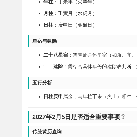
年柱
：丁未年（火羊年）
月柱
：壬寅月（水虎月）
日柱
：庚申日（金猴日）
星宿与建除
二十八星宿
：需查证具体星宿（如角、亢、
十二建除
：需结合具体年份的建除表判断，如
五行分析
日柱庚申
属金，与年柱丁未（火土）相生，
2027年2月5日是否适合重要事项？
传统黄历查询