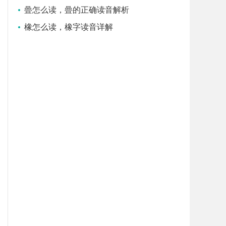
曡怎么读，曡的正确读音解析
橡怎么读，橡字读音详解