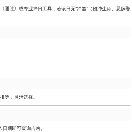
《通胜》或专业择日工具，若该日无“冲煞”（如冲生肖、忌嫁娶
安排等，灵活选择。
输入日期即可查询吉凶。