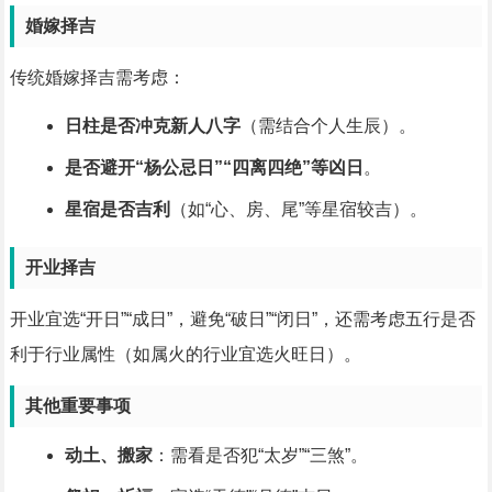
婚嫁择吉
传统婚嫁择吉需考虑：
日柱是否冲克新人八字
（需结合个人生辰）。
是否避开“杨公忌日”“四离四绝”等凶日
。
星宿是否吉利
（如“心、房、尾”等星宿较吉）。
开业择吉
开业宜选“开日”“成日”，避免“破日”“闭日”，还需考虑五行是否
利于行业属性（如属火的行业宜选火旺日）。
其他重要事项
动土、搬家
：需看是否犯“太岁”“三煞”。