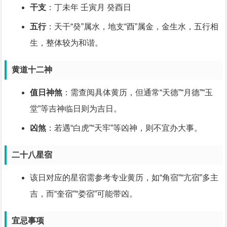
干支
：丁未年 壬寅月 癸酉日
五行
：天干“癸”属水，地支“酉”属金，金生水，五行相
生，整体较为和谐。
黄道十二神
值日神煞
：需查阅具体黄历，但通常“天德”“月德”“玉
堂”等吉神临日则为吉日。
凶煞
：若遇“白虎”“天牢”等凶神，则不宜办大事。
二十八星宿
该日对应的星宿需参考专业黄历，如“角宿”“亢宿”多主
吉，而“奎宿”“娄宿”可能带凶。
宜忌事项