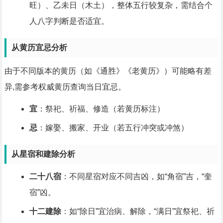
旺）、乙未日（木土），整体五行较复杂，需结合个
人八字判断是否适宜。
从黄历宜忌分析
由于不同版本的黄历（如《通胜》《老黄历》）可能略有差
异,需参考权威黄历查询当日宜忌。
宜
：祭祀、祈福、修造（若黄历标注）
忌
：嫁娶、搬家、开业（若五行冲突或冲煞）
从星宿和建除分析
二十八宿
：不同星宿对应不同吉凶，如“角宿”吉，“奎
宿”凶。
十二建除
：如“除日”宜治病、解除，“满日”宜祭祀、祈