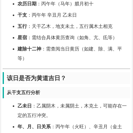
农历日期
：丙午年（马年）腊月初十
干支
：丙午年 辛丑月 乙未日
五行
：天干乙木，地支未土，五行属木土相克
星宿
：需结合具体黄历查询（如角、亢、氐等）
建除十二神
：需查阅当日黄历（如建、除、满、平
等）
该日是否为黄道吉日？
从干支五行分析
乙未日
：乙属阴木，未属阴土，木克土，可能存在一
定的五行冲突。
年、月、日关系
：丙午年（火旺）、辛丑月（金土