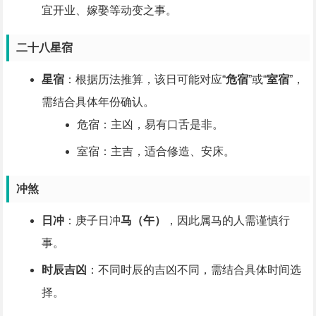
宜开业、嫁娶等动变之事。
二十八星宿
星宿
：根据历法推算，该日可能对应“
危宿
”或“
室宿
”，
需结合具体年份确认。
危宿：主凶，易有口舌是非。
室宿：主吉，适合修造、安床。
冲煞
日冲
：庚子日冲
马（午）
，因此属马的人需谨慎行
事。
时辰吉凶
：不同时辰的吉凶不同，需结合具体时间选
择。