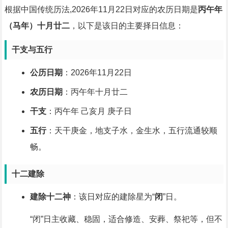
根据中国传统历法,2026年11月22日对应的农历日期是
丙午年
（马年）十月廿二
，以下是该日的主要择日信息：
干支与五行
公历日期
：2026年11月22日
农历日期
：丙午年十月廿二
干支
：丙午年 己亥月 庚子日
五行
：天干庚金，地支子水，金生水，五行流通较顺
畅。
十二建除
建除十二神
：该日对应的建除星为“
闭
”日。
“闭”日主收藏、稳固，适合修造、安葬、祭祀等，但不