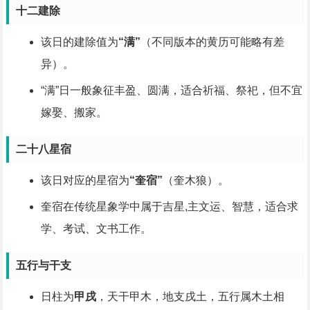
十二建除
该日的建除值为
“满”
（不同版本的黄历可能略有差
异）。
“满”日一般象征丰盈、圆满，适合祈福、祭祀，但不宜
嫁娶、搬家。
二十八星宿
该日对应的星宿为
“奎宿”
（奎木狼）。
奎宿在传统星象学中属于吉星,主文运、智慧，适合求
学、考试、文书工作。
五行与干支
日柱为
甲戌
，天干甲木，地支戌土，五行属木土相