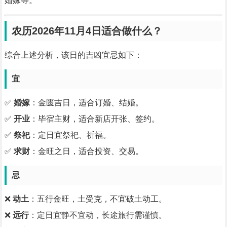
婚嫁等。
农历2026年11月4日适合做什么？
综合上述分析，该日的吉凶宜忌如下：
宜
✅
婚嫁
：金匮吉日，适合订婚、结婚。
✅
开业
：毕宿主财，适合新店开张、签约。
✅
祭祀
：定日宜祭祀、祈福。
✅
求财
：金旺之日，适合投资、交易。
忌
❌
动土
：五行金旺，土受克，不宜破土动工。
❌
远行
：定日宜静不宜动，长途旅行需谨慎。