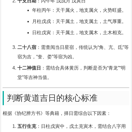
干支日期
：丙午年 戊戌月 戊寅日
年柱丙午：天干属火，地支属火，火势旺盛。
月柱戊戌：天干属土，地支属土，土气厚重。
日柱戊寅：天干属土，地支属木，土木相克。
二十八宿
：需查阅当日星宿，传统认为“角、亢、氐”等
宿为吉，“奎、娄”等宿为凶。
十二神值日
：需结合具体黄历，判断是否为“青龙”“明
堂”等吉神当值。
判断黄道吉日的核心标准
根据《协纪辨方书》等典籍，择日需综合以下因素：
五行生克
：日柱戊寅中，戊土克寅木，需结合八字用