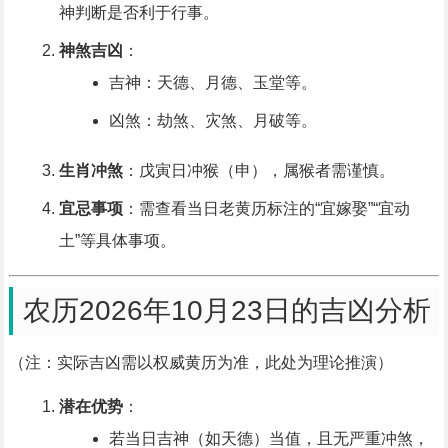
神判断是否利于行事。
神煞吉凶
：
吉神：天德、月德、玉堂等。
凶煞：劫煞、灾煞、月破等。
生肖冲煞
：戊寅日冲猴（申），属猴者需谨慎。
宜忌事项
：需查看当日老黄历标注的“宜嫁娶”“宜动
土”等具体事项。
农历2026年10月23日的吉凶分析
（注：实际吉凶需以权威黄历为准，此处为理论推演）
潜在优势
：
若当日吉神（如天德）当值，且无严重冲煞，