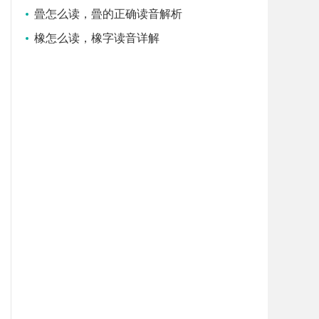
曡怎么读，曡的正确读音解析
橡怎么读，橡字读音详解