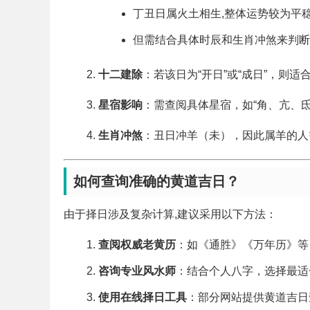
丁丑日属火土相生,整体运势较为平
但需结合具体时辰和生肖冲煞来判断
十二建除
：若该日为“开日”或“成日”，则适
星宿影响
：需查阅具体星宿，如“角、亢、
生肖冲煞
：丑日冲羊（未），因此属羊的人
如何查询准确的黄道吉日？
由于择日涉及复杂计算,建议采用以下方法：
查阅权威老黄历
：如《通胜》《万年历》等
咨询专业风水师
：结合个人八字，选择最适
使用在线择日工具
：部分网站提供黄道吉日