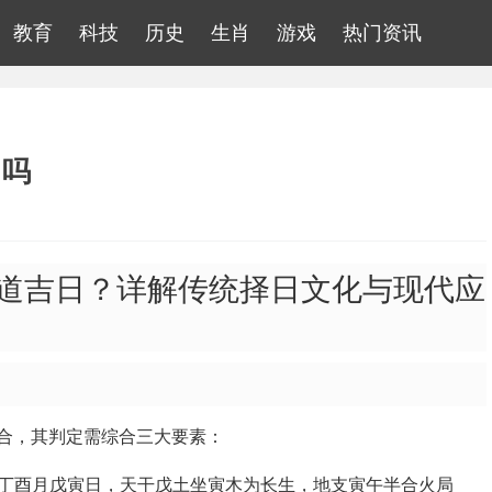
教育
科技
历史
生肖
游戏
热门资讯
日吗
否黄道吉日？详解传统择日文化与现代应
合，其判定需综合三大要素：
午年丁酉月戊寅日，天干戊土坐寅木为长生，地支寅午半合火局