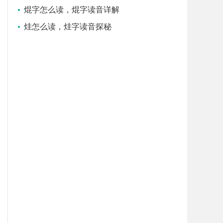
焜字怎么读，焜字读音详解
烓怎么读，烓字读音探秘