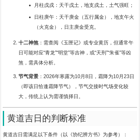
月柱戊戌：天干戊土，地支戌土，土气强旺；
日柱庚午：天干庚金（五行属金），地支午火
（火克金），日主庚金受克。
十二神煞
：需查阅《玉匣记》或专业黄历，但通常午
日可能对应“青龙”“明堂”等吉神，或“天刑”“朱雀”等凶
煞，需具体分析。
节气背景
：2026年寒露为10月8日，霜降为10月23日
（即该日恰逢霜降节气），节气交接时气场变化较
大，传统上认为需谨慎择日。
黄道吉日的判断标准
黄道吉日需满足以下条件（以《协纪辨方书》为参考）：