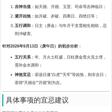
吉神当值
：如天德、月德、玉堂、司命等吉神临日；
避开凶煞
：如月破、岁破、四离日、四绝日等；
五行调和
：日主（庚金）与年月干支需相生相助，忌
刑冲破害。
针对2026年9月13日（庚午日）的初步分析
：
五行关系
：年、月火土旺盛，日柱庚金受火克土埋，
需补金水调和；
神煞宜忌
：若该日逢“白虎”“天牢”等凶煞，则非吉日；
若得“天德合”“月德”则为吉。
具体事项的宜忌建议