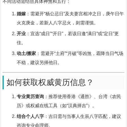
不同活动需结合具体神煞和五行：
婚嫁
：需避开“杨公忌日”及夫妻宫相冲之日，庚午日午
火克庚金，若新人八字忌火，则需谨慎。
开业
：宜选“成日”“开日”，若该日逢“满日”或“定日”更
佳。
动土/搬家
：需避开“土府”“月破”等凶煞，霜降当日气场
不稳，建议另择他日。
如何获取权威黄历信息？
专业黄历查询
：推荐使用香港《通胜》、台湾《农民
历》或权威在线工具（如“汉典择吉”）。
结合个人八字
：吉日需与当事人生辰八字匹配，建议
咨询专业命理师。