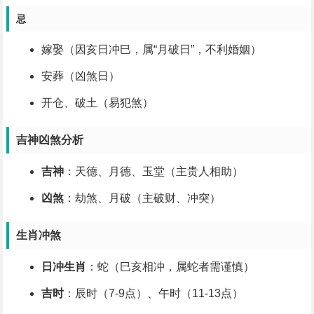
忌
嫁娶（因亥日冲巳，属“月破日”，不利婚姻）
安葬（凶煞日）
开仓、破土（易犯煞）
吉神凶煞分析
吉神
：天德、月德、玉堂（主贵人相助）
凶煞
：劫煞、月破（主破财、冲突）
生肖冲煞
日冲生肖
：蛇（巳亥相冲，属蛇者需谨慎）
吉时
：辰时（7-9点）、午时（11-13点）