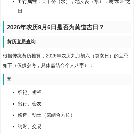
五行属性
：天干癸（水），地支亥（水），属“水旺”之
日
2026年农历9月6日是否为黄道吉日？
黄历宜忌查询
根据传统黄历推算，2026年农历九月初六（癸亥日）的宜忌
如下（仅供参考，具体需结合个人八字）：
宜
祭祀、祈福
出行、会友
修造、动土（需结合方位）
纳财、交易