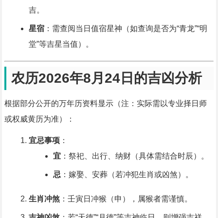
吉。
星宿
：需查阅当日值宿星神（如查询是否为“青龙”“明
堂”等吉星当值）。
农历2026年8月24日的吉凶分析
根据部分公开的万年历资料显示（注：实际需以专业择日师
或权威黄历为准）：
宜忌事项
：
宜
：祭祀、出行、纳财（具体需结合时辰）。
忌
：嫁娶、安葬（若冲犯生肖或凶煞）。
生肖冲煞
：壬寅日冲猴（申），属猴者需谨慎。
吉神凶煞
：若“天德”“月德”等吉神临日，则增强吉祥