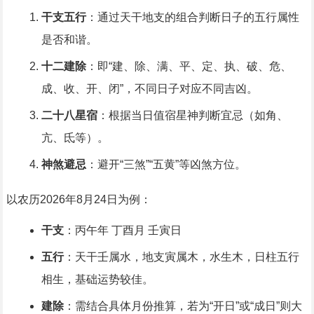
干支五行
：通过天干地支的组合判断日子的五行属性
是否和谐。
十二建除
：即“建、除、满、平、定、执、破、危、
成、收、开、闭”，不同日子对应不同吉凶。
二十八星宿
：根据当日值宿星神判断宜忌（如角、
亢、氐等）。
神煞避忌
：避开“三煞”“五黄”等凶煞方位。
以农历2026年8月24日为例：
干支
：丙午年 丁酉月 壬寅日
五行
：天干壬属水，地支寅属木，水生木，日柱五行
相生，基础运势较佳。
建除
：需结合具体月份推算，若为“开日”或“成日”则大