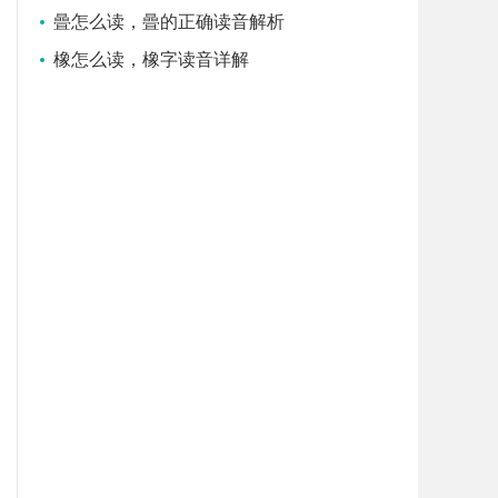
曡怎么读，曡的正确读音解析
橡怎么读，橡字读音详解