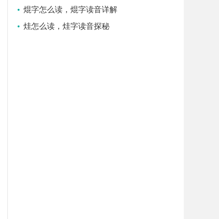
焜字怎么读，焜字读音详解
烓怎么读，烓字读音探秘