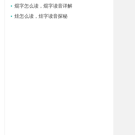
焜字怎么读，焜字读音详解
烓怎么读，烓字读音探秘