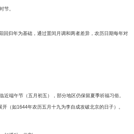
时节。
阳回归年为基础，通过置闰月调和两者差异，农历日期每年对
临近端午节（五月初五），部分地区仍保留夏季祈福习俗。
展开（如1644年农历五月十九为李自成攻破北京的日子）。