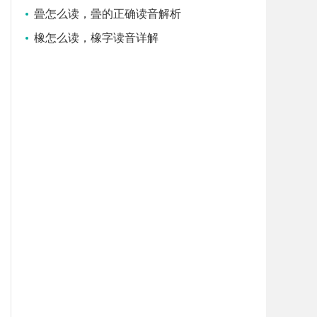
曡怎么读，曡的正确读音解析
橡怎么读，橡字读音详解