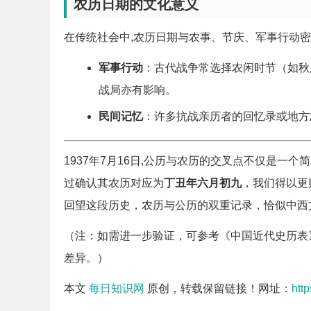
农历日期的文化意义
在传统社会中,农历日期与农事、节庆、军事行动
军事行动
：古代战争常选择农闲时节（如秋
战局亦有影响。
民间记忆
：许多抗战亲历者的回忆录或地方
1937年7月16日,公历与农历的交叉点不仅是
过确认其农历对应为
丁丑年六月初九
，我们得以更
回望这段历史，农历与公历的双重记录，恰似中西
（注：如需进一步验证，可参考《中国近代史历表
差异。）
本文
每日知识网
原创，转载保留链接！网址：
htt