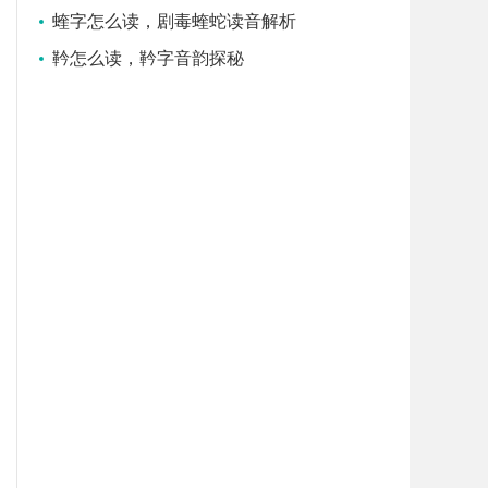
蝰字怎么读，剧毒蝰蛇读音解析
靲怎么读，靲字音韵探秘