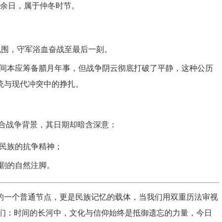
十余日，属于仲冬时节。
包围，守军浴血奋战至最后一刻。
间本应筹备腊月年事，但战争阴云彻底打破了平静，这种公历
统与现代冲突中的挣扎。
合战争背景，其日期却暗含深意：
民族的抗争精神；
剧的自然注脚。
法上的一个普通节点，更是民族记忆的载体，当我们用双重历法审视
们：时间的长河中，文化与信仰始终是抵御遗忘的力量，今日