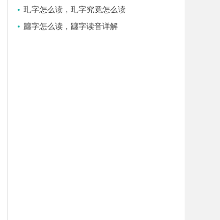
玌字怎么读，玌字究竟怎么读
躔字怎么读，躔字读音详解