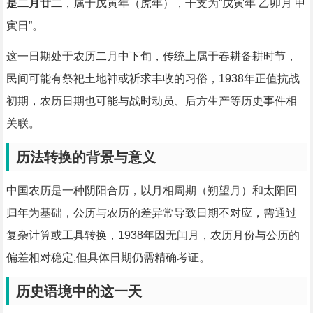
是二月廿二
，属于戊寅年（虎年），干支为“戊寅年 乙卯月 甲
寅日”。
这一日期处于农历二月中下旬，传统上属于春耕备耕时节，
民间可能有祭祀土地神或祈求丰收的习俗，1938年正值抗战
初期，农历日期也可能与战时动员、后方生产等历史事件相
关联。
历法转换的背景与意义
中国农历是一种阴阳合历，以月相周期（朔望月）和太阳回
归年为基础，公历与农历的差异常导致日期不对应，需通过
复杂计算或工具转换，1938年因无闰月，农历月份与公历的
偏差相对稳定,但具体日期仍需精确考证。
历史语境中的这一天