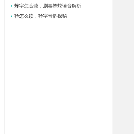
蝰字怎么读，剧毒蝰蛇读音解析
靲怎么读，靲字音韵探秘