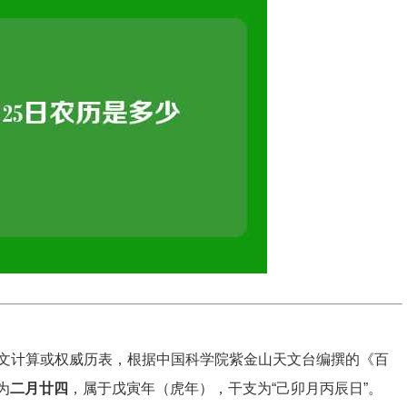
文计算或权威历表，根据中国科学院紫金山天文台编撰的《百
为
二月廿四
，属于戊寅年（虎年），干支为“己卯月丙辰日”。