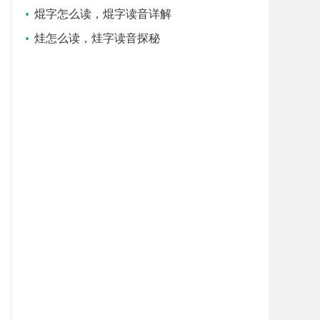
焜字怎么读，焜字读音详解
烓怎么读，烓字读音探秘