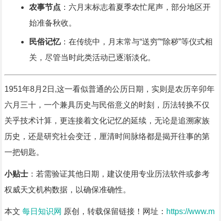
农事节点
：六月末标志着夏季农忙尾声，部分地区开
始准备秋收。
民俗记忆
：在传统中，月末常与“送穷”“除秽”等仪式相
关，尽管当时此类活动已逐渐淡化。
1951年8月2日,这一看似普通的公历日期，实则是农历辛卯年
六月三十，一个兼具历史与民俗意义的时刻，历法转换不仅
关乎技术计算，更连接着文化记忆的延续，无论是追溯家族
历史，还是研究社会变迁，厘清时间脉络都是揭开往事的第
一把钥匙。
小贴士
：若需验证其他日期，建议使用专业历法软件或参考
权威天文机构数据，以确保准确性。
本文
每日知识网
原创，转载保留链接！网址：
https://www.m