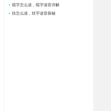
焜字怎么读，焜字读音详解
烓怎么读，烓字读音探秘