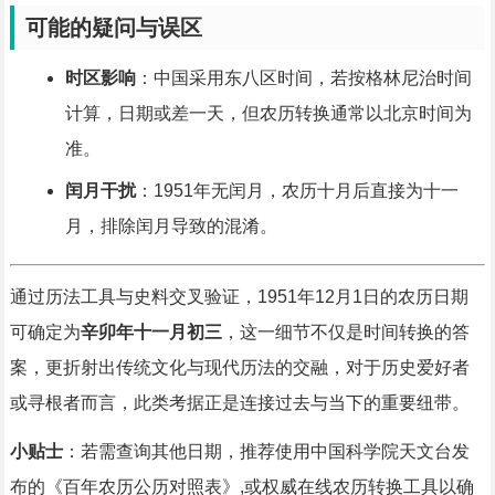
可能的疑问与误区
时区影响
：中国采用东八区时间，若按格林尼治时间
计算，日期或差一天，但农历转换通常以北京时间为
准。
闰月干扰
：1951年无闰月，农历十月后直接为十一
月，排除闰月导致的混淆。
通过历法工具与史料交叉验证，1951年12月1日的农历日期
可确定为
辛卯年十一月初三
，这一细节不仅是时间转换的答
案，更折射出传统文化与现代历法的交融，对于历史爱好者
或寻根者而言，此类考据正是连接过去与当下的重要纽带。
小贴士
：若需查询其他日期，推荐使用中国科学院天文台发
布的《百年农历公历对照表》,或权威在线农历转换工具以确