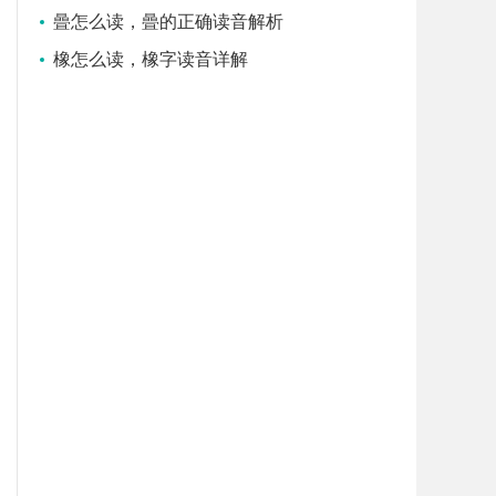
曡怎么读，曡的正确读音解析
橡怎么读，橡字读音详解