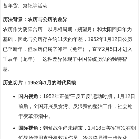
备年货、祭祀等活动。
历法背景：农历与公历的差异
农历作为阴阳合历，以月相周期（朔望月）和太阳回归年为
基础，因此与公历存在约11天的年差，1952年1月12日公历
已至新年，但农历仍属辛卯年（兔年），直至2月5日才进入
壬辰年（龙年），这种差异体现了中国传统历法的独特智
慧。
历史切片：1952年1月的时代风貌
国内视角
：1952年正值“三反五反”运动时期，1月12日
前后，全国开展反贪污、反浪费的整治工作，社会处
于变革浪潮中。
国际视角
：朝鲜战争尚未结束，1月18日美军首次在朝
鲜战场使用直升机救援伤员，冷战格局进一步深化。