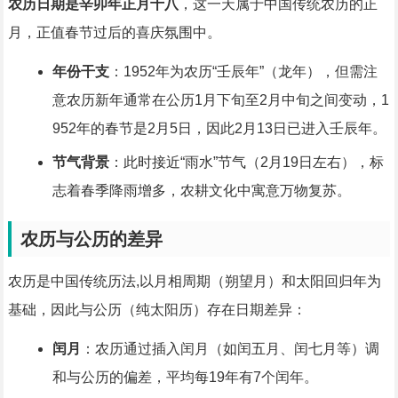
农历日期是辛卯年正月十八
，这一天属于中国传统农历的正
月，正值春节过后的喜庆氛围中。
年份干支
：1952年为农历“壬辰年”（龙年），但需注
意农历新年通常在公历1月下旬至2月中旬之间变动，1
952年的春节是2月5日，因此2月13日已进入壬辰年。
节气背景
：此时接近“雨水”节气（2月19日左右），标
志着春季降雨增多，农耕文化中寓意万物复苏。
农历与公历的差异
农历是中国传统历法,以月相周期（朔望月）和太阳回归年为
基础，因此与公历（纯太阳历）存在日期差异：
闰月
：农历通过插入闰月（如闰五月、闰七月等）调
和与公历的偏差，平均每19年有7个闰年。