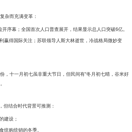
势复杂而充满变革：
设拉开序幕；全国首次人口普查展开，结果显示总人口突破6亿。
利赢得国际关注；苏联领导人斯大林逝世，冷战格局微妙变
的月份，十一月初七虽非重大节日，但民间有“冬月初七晴，谷米好
注。
，但结合时代背景可推测：
的建设；
食统购统销的冬季。