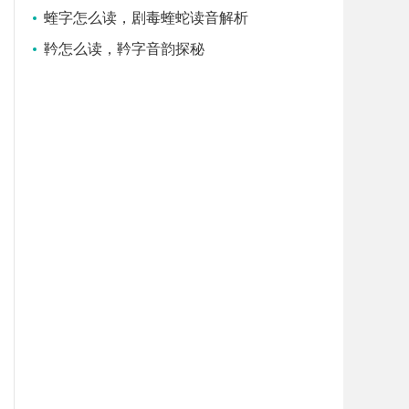
蝰字怎么读，剧毒蝰蛇读音解析
靲怎么读，靲字音韵探秘