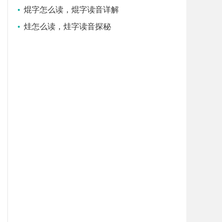
焜字怎么读，焜字读音详解
烓怎么读，烓字读音探秘