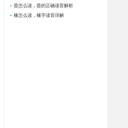
曡怎么读，曡的正确读音解析
橡怎么读，橡字读音详解