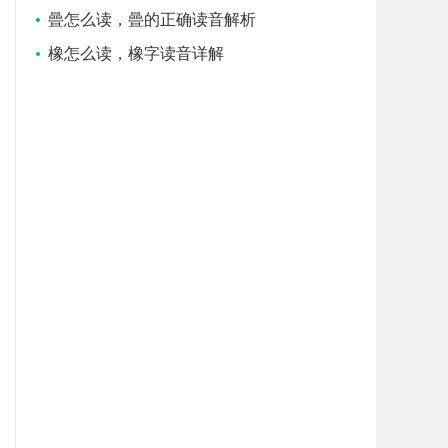
曡怎么读，曡的正确读音解析
橡怎么读，橡字读音详解