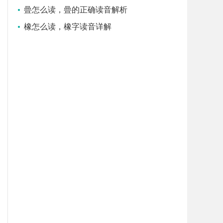
曡怎么读，曡的正确读音解析
橡怎么读，橡字读音详解