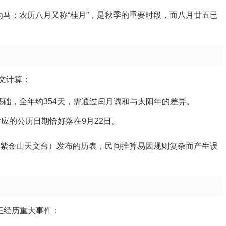
为马；农历八月又称“桂月”，是秋季的重要时段，而八月廿五已
文计算：
为基础，全年约354天，需通过闰月调和与太阳年的差异。
应的公历日期恰好落在9月22日。
如紫金山天文台）发布的历表，民间推算易因规则复杂而产生误
正经历重大事件：