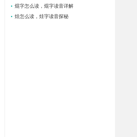
焜字怎么读，焜字读音详解
烓怎么读，烓字读音探秘