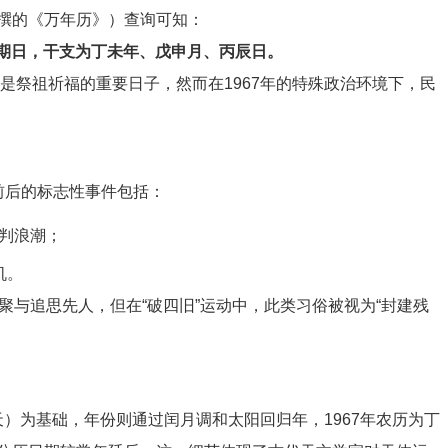
撰的《万年历》）查询可知：
，星期日，干支为丁未年、戊申月、丙辰日。
，是祭祖祈福的重要日子，然而在1967年的特殊政治环境下，民
日前后的标志性事件包括：
批判浪潮；
机。
聚与追思先人，但在“破四旧”运动中，此类习俗被视为“封建残
天）为基础，年份则通过闰月调和太阳回归年，1967年农历为丁