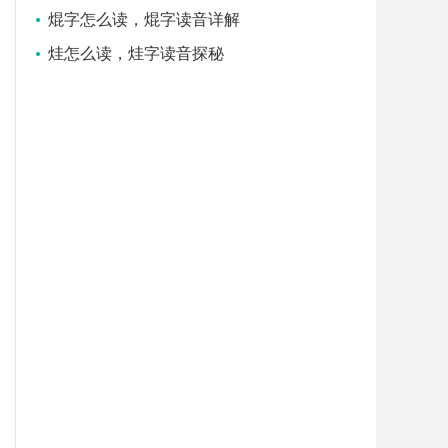
焜字怎么读，焜字读音详解
烓怎么读，烓字读音探秘