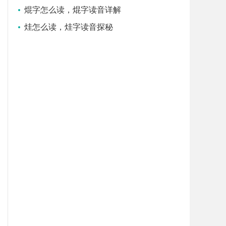
焜字怎么读，焜字读音详解
烓怎么读，烓字读音探秘