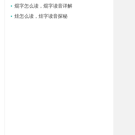
焜字怎么读，焜字读音详解
烓怎么读，烓字读音探秘