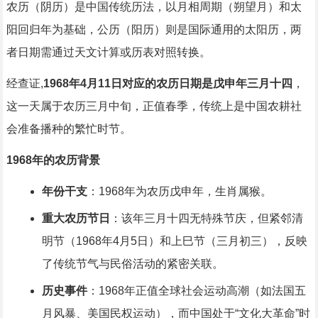
农历（阴历）是中国传统历法，以月相周期（朔望月）和太
阳回归年为基础，公历（阳历）则是国际通用的太阳历，两
者日期需通过天文计算或历表对照转换。
经查证,
1968年4月11日对应的农历日期是戊申年三月十四
，
这一天属于农历三月中旬，正值春季，传统上是中国农耕社
会准备播种的繁忙时节。
1968年的农历背景
年份干支
：1968年为农历戊申年，生肖属猴。
重大农历节日
：该年三月十四无特殊节庆，但紧邻清
明节（1968年4月5日）和上巳节（三月初三），反映
了传统节气与民俗活动的紧密关联。
历史事件
：1968年正值全球社会运动高潮（如法国五
月风暴、美国民权运动），而中国处于“文化大革命”时