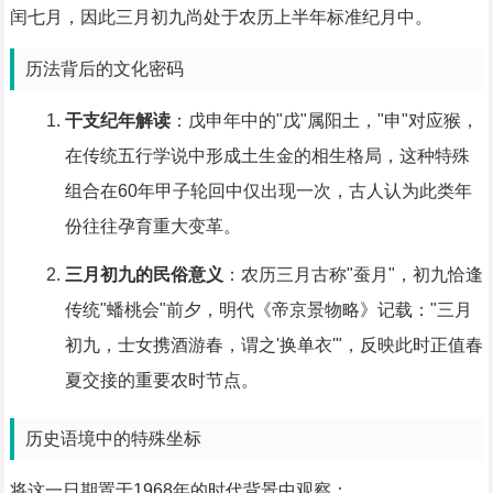
闰七月，因此三月初九尚处于农历上半年标准纪月中。
历法背后的文化密码
干支纪年解读
：戊申年中的"戊"属阳土，"申"对应猴，
在传统五行学说中形成土生金的相生格局，这种特殊
组合在60年甲子轮回中仅出现一次，古人认为此类年
份往往孕育重大变革。
三月初九的民俗意义
：农历三月古称"蚕月"，初九恰逢
传统"蟠桃会"前夕，明代《帝京景物略》记载："三月
初九，士女携酒游春，谓之'换单衣'"，反映此时正值春
夏交接的重要农时节点。
历史语境中的特殊坐标
将这一日期置于1968年的时代背景中观察：