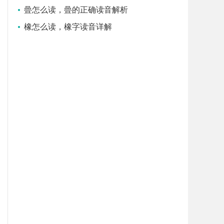
曡怎么读，曡的正确读音解析
橡怎么读，橡字读音详解