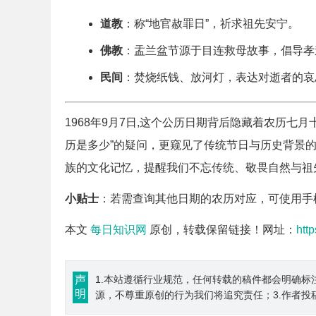
道教
：称“地官赦罪日”，祈求祖先安宁。
佛教
：盂兰盆节源于目连救母故事，倡导孝
民间
：焚烧纸钱、放河灯，表达对逝者的哀
1968年9月7日,这个公历日期背后隐藏着农历七
历是多少”的疑问，更窥见了传统节日与历史背景
族的文化记忆，提醒我们不忘传统、敬畏自然与祖
小贴士
：若需查询其他日期的农历对应，可使用手
本文
每日知识网
原创，转载保留链接！网址：
htt
声
1.本站遵循行业规范，任何转载的稿件都会明确标
明
源，不尊重原创的行为我们将追究责任；3.作者投